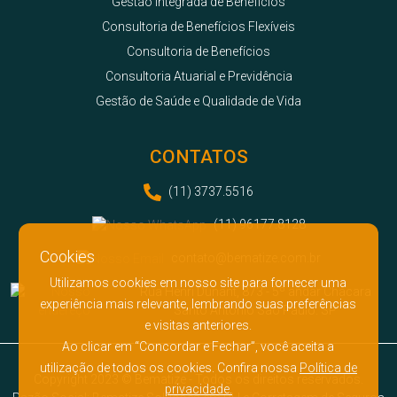
Gestão Integrada de Benefícios
Consultoria de Benefícios Flexíveis
Consultoria de Benefícios
Consultoria Atuarial e Previdência
Gestão de Saúde e Qualidade de Vida
CONTATOS
(11) 3737.5516
(11) 96177.8128
Cookies
contato@bematize.com.br
Utilizamos cookies em nosso site para fornecer uma
Rua Henri Dunant, 873 - 5º andar Chácara
experiência mais relevante, lembrando suas preferências
Santo Antônio São Paulo. SP
e visitas anteriores.
Ao clicar em “Concordar e Fechar”, você aceita a
utilização de todos os cookies. Confira nossa
Política de
Copyright 2023 © Bematize - Todos os direitos reservados.
privacidade.