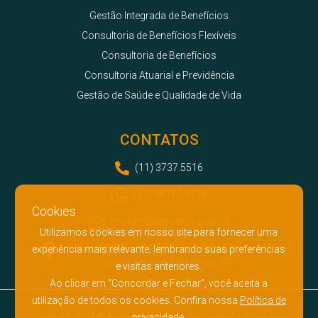
Gestão Integrada de Benefícios
Consultoria de Benefícios Flexíveis
Consultoria de Benefícios
Consultoria Atuarial e Previdência
Gestão de Saúde e Qualidade de Vida
CONTATOS
(11) 3737.5516
(11) 96177.8128
Cookies
contato@bematize.com.br
Utilizamos cookies em nosso site para fornecer uma
Rua Henri Dunant, 873 - 5º andar Chácara
experiência mais relevante, lembrando suas preferências
Santo Antônio São Paulo. SP
e visitas anteriores.
Ao clicar em “Concordar e Fechar”, você aceita a
utilização de todos os cookies. Confira nossa
Política de
privacidade.