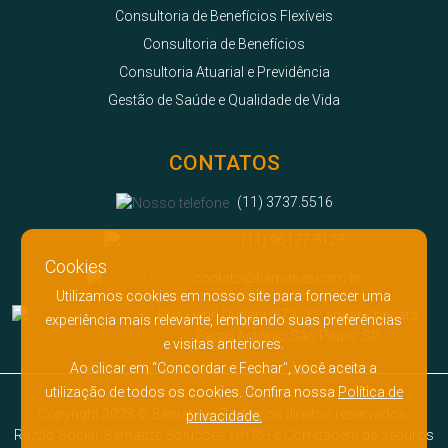
Consultoria de Benefícios Flexíveis
Consultoria de Benefícios
Consultoria Atuarial e Previdência
Gestão de Saúde e Qualidade de Vida
CONTATOS
(11) 3737.5516
(11) 96177.8128
Cookies
contato@bematize.com.br
Utilizamos cookies em nosso site para fornecer uma
Rua Henri Dunant, 873 - 5º andar Chácara
experiência mais relevante, lembrando suas preferências
Santo Antônio São Paulo. SP
e visitas anteriores.
Ao clicar em “Concordar e Fechar”, você aceita a
utilização de todos os cookies. Confira nossa
Política de
Copyright 2023 © Bematize - Todos os direitos reservados.
privacidade.
Razão Social: Bematize Soluções em RH e Corretagem de Seguros