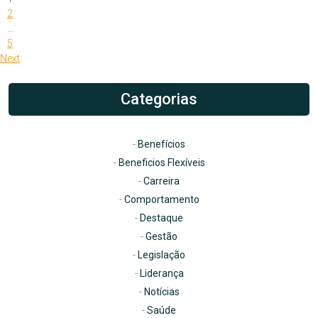
Paginação
2
de
…
posts
5
Next
Categorias
Benefícios
Beneficios Flexíveis
Carreira
Comportamento
Destaque
Gestão
Legislação
Liderança
Notícias
Saúde